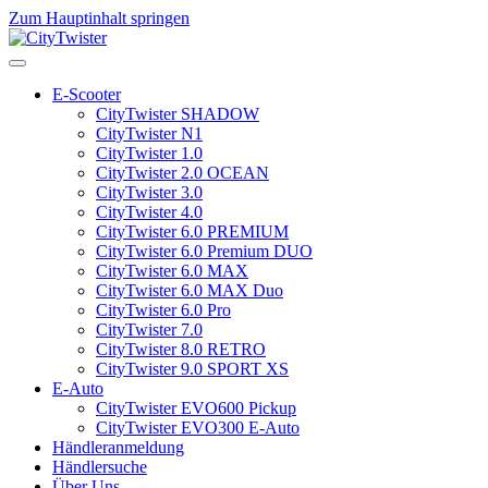
Zum Hauptinhalt springen
E-Scooter
CityTwister SHADOW
CityTwister N1
CityTwister 1.0
CityTwister 2.0 OCEAN
CityTwister 3.0
CityTwister 4.0
CityTwister 6.0 PREMIUM
CityTwister 6.0 Premium DUO
CityTwister 6.0 MAX
CityTwister 6.0 MAX Duo
CityTwister 6.0 Pro
CityTwister 7.0
CityTwister 8.0 RETRO
CityTwister 9.0 SPORT XS
E-Auto
CityTwister EVO600 Pickup
CityTwister EVO300 E-Auto
Händleranmeldung
Händlersuche
Über Uns