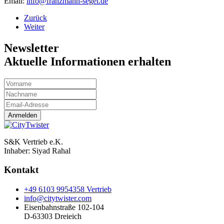
Email:
info@franzmann-segel.de
Zurück
Weiter
Newsletter
Aktuelle Informationen erhalten
Anmelden
S&K Vertrieb e.K.
Inhaber:
Siyad Rahal
Kontakt
+49 6103 9954358 Vertrieb
info@citytwister.com
Eisenbahnstraße 102-104
D-63303 Dreieich