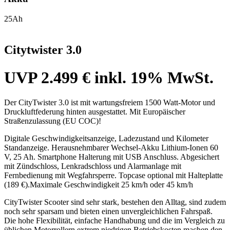
25Ah
Citytwister 3.0
UVP 2.499 € inkl. 19% MwSt.
Der CityTwister 3.0 ist mit wartungsfreiem 1500 Watt-Motor und
Druckluftfederung hinten ausgestattet. Mit Europäischer
Straßenzulassung (EU COC)!
Digitale Geschwindigkeitsanzeige, Ladezustand und Kilometer
Standanzeige. Herausnehmbarer Wechsel-Akku Lithium-Ionen 60
V, 25 Ah. Smartphone Halterung mit USB Anschluss. Abgesichert
mit Zündschloss, Lenkradschloss und Alarmanlage mit
Fernbedienung mit Wegfahrsperre. Topcase optional mit Halteplatte
(189 €).Maximale Geschwindigkeit 25 km/h oder 45 km/h
CityTwister Scooter sind sehr stark, bestehen den Alltag, sind zudem
noch sehr sparsam und bieten einen unvergleichlichen Fahrspaß.
Die hohe Flexibilität, einfache Handhabung und die im Vergleich zu
üblichen Motorrollern extrem niedrigen Betriebskosten machen den