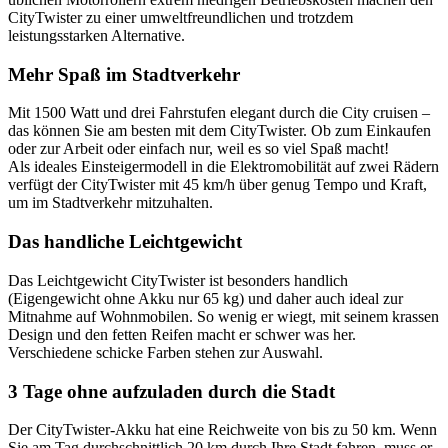
CityTwister zu einer umweltfreundlichen und trotzdem
leistungsstarken Alternative.
Mehr Spaß im Stadtverkehr
Mit 1500 Watt und drei Fahrstufen elegant durch die City cruisen –
das können Sie am besten mit dem CityTwister. Ob zum Einkaufen
oder zur Arbeit oder einfach nur, weil es so viel Spaß macht!
Als ideales Einsteigermodell in die Elektromobilität auf zwei Rädern
verfügt der CityTwister mit 45 km/h über genug Tempo und Kraft,
um im Stadtverkehr mitzuhalten.
Das handliche Leichtgewicht
Das Leichtgewicht CityTwister ist besonders handlich
(Eigengewicht ohne Akku nur 65 kg) und daher auch ideal zur
Mitnahme auf Wohnmobilen. So wenig er wiegt, mit seinem krassen
Design und den fetten Reifen macht er schwer was her.
Verschiedene schicke Farben stehen zur Auswahl.
3 Tage ohne aufzuladen durch die Stadt
Der CityTwister-Akku hat eine Reichweite von bis zu 50 km. Wenn
Sie am Tag durchschnittlich 20 km durch Ihre Stadt fahren, muss er