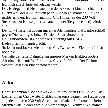
lediglich alle 3 Tage aufgeladen werden.
Das Einlegen und Herausnehmen der Akkus ist kinderleicht, nicht
zuletzt weil der Akku nur ein paar Kilo wiegt. Während Sie sich
nachts erholen, lädt sich auch Ihr CityTwister an der 230 Volt
Steckdose zu Hause (oder wo auch immer Sie gerade sind) wieder
auf.
Der CityTwister ist zudem mit einer Alarmanlage und Lenkerschloß
gegen Diebstahl geschützt. Für dein Smartphone oder
Navigationsytem ist eine stabile Halterung mit USB-
Ladevorrichtung angebracht.
So leicht und locker wie mit dem CityTwister war Elektromobilität
noch nie.
Genieße das leise Dahingleiten unseres Marken Elektroscooters.
Absolut schadstofffrei für nur ca. €1,- auf 100 km. Der Elektro
Scooter lässt sich kinderleicht fahren.
Akku
Herausnehmbaren Wechsel-Akku Lithium-Ionen 60 V, 25 Ah.
Sie
können Ihren CityTwister-Elektroroller ganz bequem zu Hause oder
an jeder anderen 230 Volt-Steckdose aufladen. Sie brauchen keine
Stromtankstelle oder spezielle Vorrichtungen. Nehmen Sie einfach