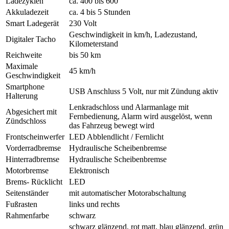
Ladezyklen
ca. 400 bis 600
Akkuladezeit
ca. 4 bis 5 Stunden
Smart Ladegerät
230 Volt
Geschwindigkeit in km/h, Ladezustand,
Digitaler Tacho
Kilometerstand
Reichweite
bis 50 km
Maximale
45 km/h
Geschwindigkeit
Smartphone
USB Anschluss 5 Volt, nur mit Zündung aktiv
Halterung
Lenkradschloss und Alarmanlage mit
Abgesichert mit
Fernbedienung, Alarm wird ausgelöst, wenn
Zündschloss
das Fahrzeug bewegt wird
Frontscheinwerfer
LED Abblendlicht / Fernlicht
Vorderradbremse
Hydraulische Scheibenbremse
Hinterradbremse
Hydraulische Scheibenbremse
Motorbremse
Elektronisch
Brems- Rücklicht
LED
Seitenständer
mit automatischer Motorabschaltung
Fußrasten
links und rechts
Rahmenfarbe
schwarz
schwarz glänzend, rot matt, blau glänzend, grün