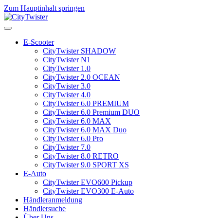
Zum Hauptinhalt springen
E-Scooter
CityTwister SHADOW
CityTwister N1
CityTwister 1.0
CityTwister 2.0 OCEAN
CityTwister 3.0
CityTwister 4.0
CityTwister 6.0 PREMIUM
CityTwister 6.0 Premium DUO
CityTwister 6.0 MAX
CityTwister 6.0 MAX Duo
CityTwister 6.0 Pro
CityTwister 7.0
CityTwister 8.0 RETRO
CityTwister 9.0 SPORT XS
E-Auto
CityTwister EVO600 Pickup
CityTwister EVO300 E-Auto
Händleranmeldung
Händlersuche
Über Uns