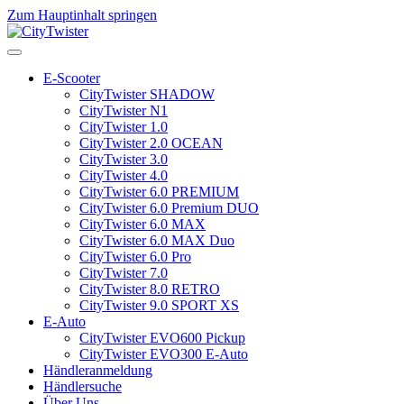
Zum Hauptinhalt springen
E-Scooter
CityTwister SHADOW
CityTwister N1
CityTwister 1.0
CityTwister 2.0 OCEAN
CityTwister 3.0
CityTwister 4.0
CityTwister 6.0 PREMIUM
CityTwister 6.0 Premium DUO
CityTwister 6.0 MAX
CityTwister 6.0 MAX Duo
CityTwister 6.0 Pro
CityTwister 7.0
CityTwister 8.0 RETRO
CityTwister 9.0 SPORT XS
E-Auto
CityTwister EVO600 Pickup
CityTwister EVO300 E-Auto
Händleranmeldung
Händlersuche
Über Uns