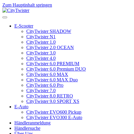
Zum Hauptinhalt springen
E-Scooter
CityTwister SHADOW
CityTwister N1
CityTwister 1.0
CityTwister 2.0 OCEAN
CityTwister 3.0
CityTwister 4.0
CityTwister 6.0 PREMIUM
CityTwister 6.0 Premium DUO
CityTwister 6.0 MAX
CityTwister 6.0 MAX Duo
CityTwister 6.0 Pro
CityTwister 7.0
CityTwister 8.0 RETRO
CityTwister 9.0 SPORT XS
E-Auto
CityTwister EVO600 Pickup
CityTwister EVO300 E-Auto
Händleranmeldung
Händlersuche
Über Uns