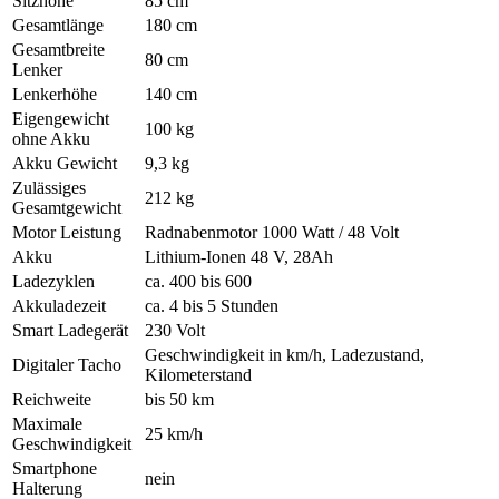
Sitzhöhe
85 cm
Gesamtlänge
180 cm
Gesamtbreite
80 cm
Lenker
Lenkerhöhe
140 cm
Eigengewicht
100 kg
ohne Akku
Akku Gewicht
9,3 kg
Zulässiges
212 kg
Gesamtgewicht
Motor Leistung
Radnabenmotor 1000 Watt / 48 Volt
Akku
Lithium-Ionen 48 V, 28Ah
Ladezyklen
ca. 400 bis 600
Akkuladezeit
ca. 4 bis 5 Stunden
Smart Ladegerät
230 Volt
Geschwindigkeit in km/h, Ladezustand,
Digitaler Tacho
Kilometerstand
Reichweite
bis 50 km
Maximale
25 km/h
Geschwindigkeit
Smartphone
nein
Halterung