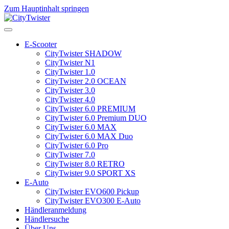
Zum Hauptinhalt springen
E-Scooter
CityTwister SHADOW
CityTwister N1
CityTwister 1.0
CityTwister 2.0 OCEAN
CityTwister 3.0
CityTwister 4.0
CityTwister 6.0 PREMIUM
CityTwister 6.0 Premium DUO
CityTwister 6.0 MAX
CityTwister 6.0 MAX Duo
CityTwister 6.0 Pro
CityTwister 7.0
CityTwister 8.0 RETRO
CityTwister 9.0 SPORT XS
E-Auto
CityTwister EVO600 Pickup
CityTwister EVO300 E-Auto
Händleranmeldung
Händlersuche
Über Uns