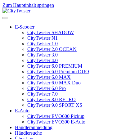
Zum Hauptinhalt springen
E-Scooter
CityTwister SHADOW
CityTwister N1
CityTwister 1.0
CityTwister 2.0 OCEAN
CityTwister 3.0
CityTwister 4.0
CityTwister 6.0 PREMIUM
CityTwister 6.0 Premium DUO
CityTwister 6.0 MAX
CityTwister 6.0 MAX Duo
CityTwister 6.0 Pro
CityTwister 7.0
CityTwister 8.0 RETRO
CityTwister 9.0 SPORT XS
E-Auto
CityTwister EVO600 Pickup
CityTwister EVO300 E-Auto
Händleranmeldung
Händlersuche
Über Uns