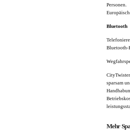
Personen.
Europäisch
Bluetooth
Telefonier
Bluetooth-F
Wegfahrspe
CityTwiste
sparsam und
Handhabun
Betriebsko
leistungsst
Mehr Spa