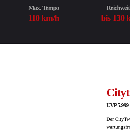
Max. Tempo
Reichweit
110 km/h
bis 130
City
UVP 5.999 
Der CityTw
wartungsfr