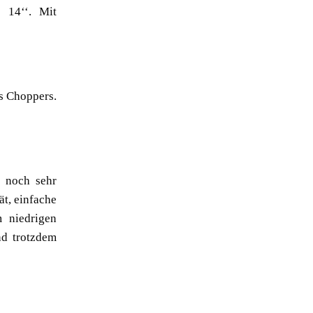
 14‘‘. Mit
s Choppers.
m noch sehr
ät, einfache
 niedrigen
nd trotzdem