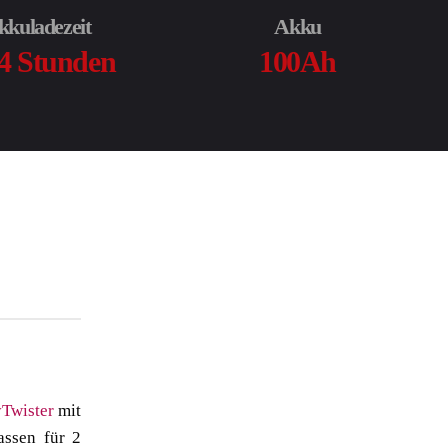
kkuladezeit
Akku
 4 Stunden
100Ah
yTwister
mit
ssen für 2