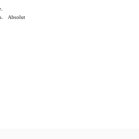
e.
s. Absolut