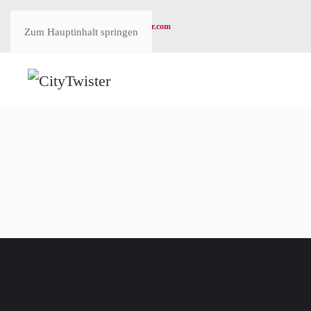
|
+49 6103 9954358
info@citytwister.com
Zum Hauptinhalt springen