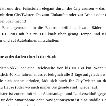
att und drei Fahrstufen elegant durch die City cruisen – das
mit dem CityTwister. Ob zum Einkaufen oder zur Arbeit oder e
viel Spaß macht!
s Einsteigermodell in die Elektromobilität auf zwei Rädern 
er 6.0 PRO mit bis zu 110 km/h über genug Tempo und Kr
hr und auf Autobahnen mitzuhalten.
ne aufzuladen durch die Stadt
wister-Akku hat eine Reichweite von bis zu 130 km. Wenn 
tlich 40 km fahren, muss er lediglich alle 3 Tage aufgeladen w
e sich nachts erholen, lädt sich auch Ihr CityTwister an d
zu Hause (oder wo auch immer Sie gerade sind) wieder auf.
ister ist zudem mit einer Alarmanlage und Lenkerschloß gege
 Für dein Smartphone oder Navigationsytem ist eine stabile Ha