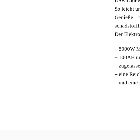
USB-Ladevo
So leicht u
Genieße d
schadstofff
Der Elektro
– 5000W M
– 100AH un
– zugelasse
– eine Rei
– und eine