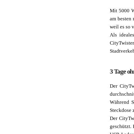
Mit 5000 W
am besten 
weil es so 
Als ideale
CityTwist
Stadtverke
3 Tage oh
Der CityT
durchschnit
Während Si
Steckdose 
Der CityTw
geschützt.